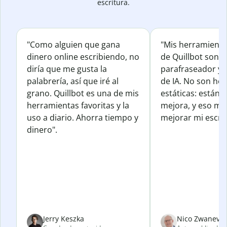
escritura.
"Como alguien que gana
"Mis herramienta
dinero online escribiendo, no
de Quillbot son e
diría que me gusta la
parafraseador y e
palabrería, así que iré al
de IA. No son he
grano. Quillbot es una de mis
estáticas: están 
herramientas favoritas y la
mejora, y eso me
uso a diario. Ahorra tiempo y
mejorar mi escrit
dinero".
Jerry Keszka
Nico Zwanevel