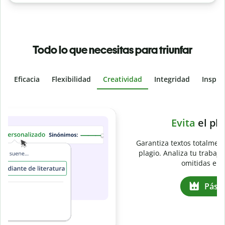
Todo lo que necesitas para triunfar
Eficacia
Flexibilidad
Creatividad
Integridad
Inspir
Slide 4 of 6
e