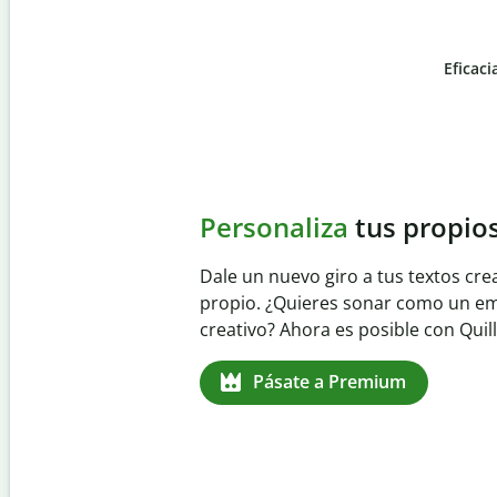
Eficaci
Slide 4 of 6
Evita
el plagio accident
Garantiza textos totalmente origina
detector de plagio. Analiza tu trab
identifica citas omitidas en cualqui
Pásate a Premium