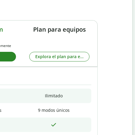
m
Plan para equipos
almente
Explora el plan para equipos
Ilimitado
s
9 modos únicos