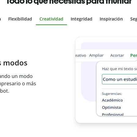
Todo lo que necesitas para triunfar
a
Flexibilidad
Creatividad
Integridad
Inspiración
Se
al
les con el
ajo en segundos e
er idioma.