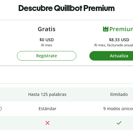
Descubre Quillbot Premium
Gratis
Premiu
$0
USD
$8.33 USD
Al mes
Al mes, facturado anu
Regístrate
Actualiza
Hasta 125 palabras
Ilimitado
Estándar
9 modos único