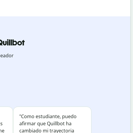
uillbot
reador
"Como estudiante, puedo
os
afirmar que Quillbot ha
he
cambiado mi trayectoria