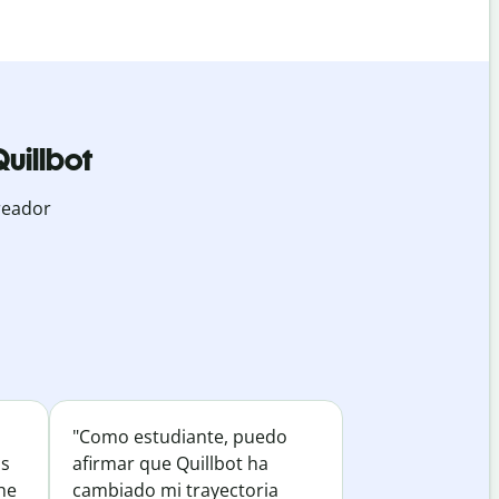
uillbot
reador
"Como estudiante, puedo
os
afirmar que Quillbot ha
he
cambiado mi trayectoria