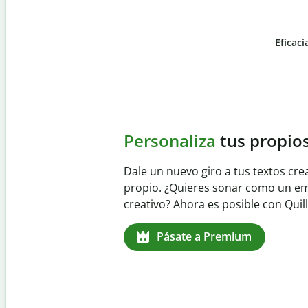
Eficaci
Slide 4 of 6
Evita
el plagio accident
Garantiza textos totalmente origina
detector de plagio. Analiza tu trab
identifica citas omitidas en cualqui
Pásate a Premium