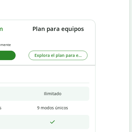
m
Plan para equipos
almente
Explora el plan para equipos
Ilimitado
s
9 modos únicos