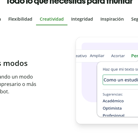
Todo lo que necesitas para triunfar
a
Flexibilidad
Creatividad
Integridad
Inspiración
Se
al
les con el
ajo en segundos e
er idioma.