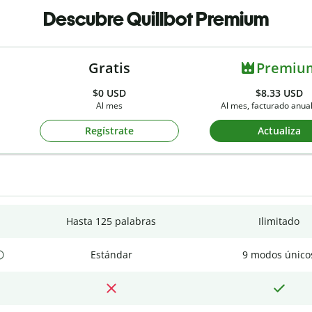
Descubre Quillbot Premium
Gratis
Premiu
$0
USD
$8.33 USD
Al mes
Al mes, facturado anu
Regístrate
Actualiza
Hasta 125 palabras
Ilimitado
Estándar
9 modos único