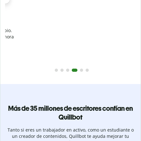
Evita
el plagio accidental
Garantiza textos totalmente originales con el detector de
plagio. Analiza tu trabajo en segundos e identifica citas
a
omitidas en cualquier idioma.
Pásate a Premium
Más de 35 millones de escritores confían en
Quillbot
Tanto si eres un trabajador en activo, como un estudiante o
un creador de contenidos, Quillbot te ayuda mejorar tu