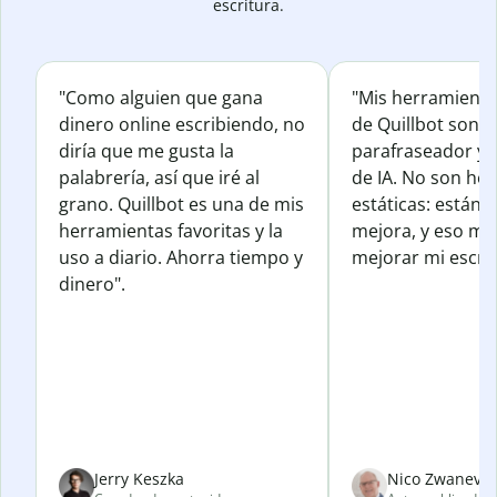
escritura.
"Como alguien que gana
"Mis herramienta
dinero online escribiendo, no
de Quillbot son e
diría que me gusta la
parafraseador y e
palabrería, así que iré al
de IA. No son he
grano. Quillbot es una de mis
estáticas: están 
herramientas favoritas y la
mejora, y eso me
uso a diario. Ahorra tiempo y
mejorar mi escrit
dinero".
Jerry Keszka
Nico Zwanevel