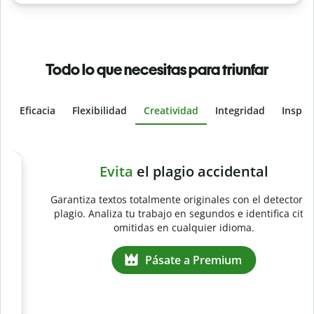
Todo lo que necesitas para triunfar
Eficacia
Flexibilidad
Creatividad
Integridad
Inspir
Slide 4 of 6
e