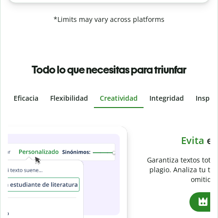
*Limits may vary across platforms
Todo lo que necesitas para triunfar
Eficacia
Flexibilidad
Creatividad
Integridad
Inspir
Slide 4 of 6
e