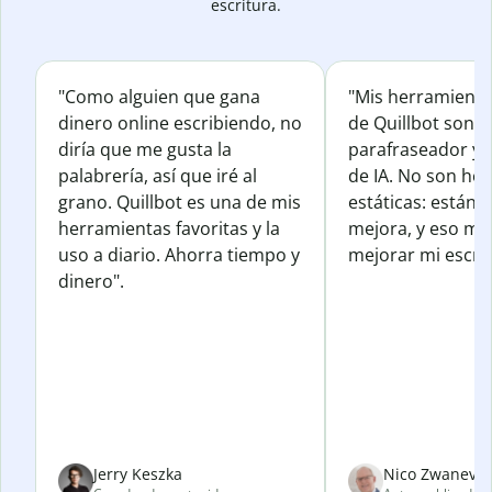
escritura.
"Como alguien que gana
"Mis herramienta
dinero online escribiendo, no
de Quillbot son e
diría que me gusta la
parafraseador y e
palabrería, así que iré al
de IA. No son he
grano. Quillbot es una de mis
estáticas: están 
herramientas favoritas y la
mejora, y eso me
uso a diario. Ahorra tiempo y
mejorar mi escrit
dinero".
Jerry Keszka
Nico Zwanevel