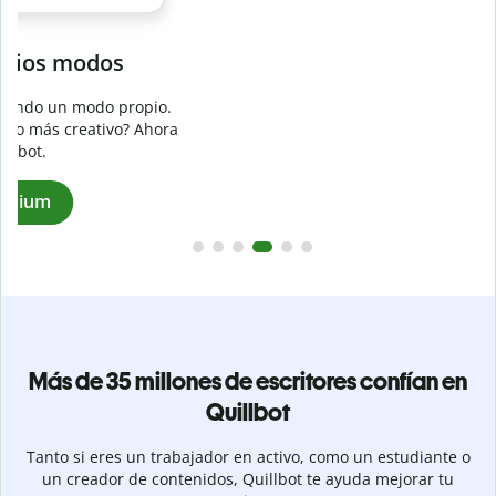
Evita
el plagio accidental
Garantiza textos totalmente originales con el detector de
plagio. Analiza tu trabajo en segundos e identifica citas
a
omitidas en cualquier idioma.
Pásate a Premium
Más de 35 millones de escritores confían en
Quillbot
Tanto si eres un trabajador en activo, como un estudiante o
un creador de contenidos, Quillbot te ayuda mejorar tu