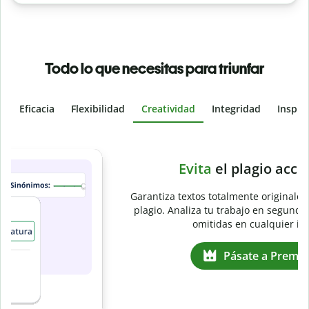
Todo lo que necesitas para triunfar
Eficacia
Flexibilidad
Creatividad
Integridad
Inspir
Slide 4 of 6
e