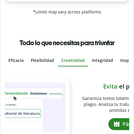
*Limits may vary across platforms
Todo lo que necesitas para triunfar
Eficacia
Flexibilidad
Creatividad
Integridad
Inspir
Slide 4 of 6
e