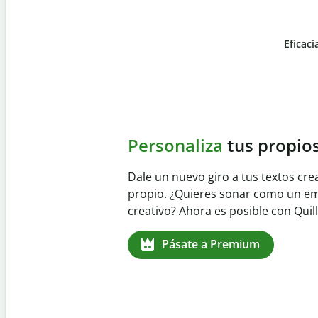
Eficaci
Slide 4 of 6
Evita
el plagio acciden
Garantiza textos totalmente origin
detector de plagio. Analiza tu tra
identifica citas omitidas en cualqu
Pásate a Premium