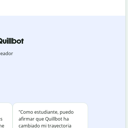
uillbot
reador
"Como estudiante, puedo
os
afirmar que Quillbot ha
he
cambiado mi trayectoria