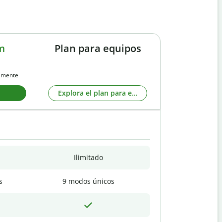
m
Plan para equipos
almente
Explora el plan para equipos
Ilimitado
s
9 modos únicos