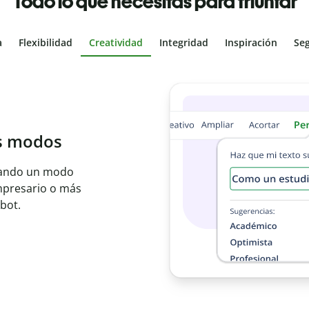
Todo lo que necesitas para triunfar
a
Flexibilidad
Creatividad
Integridad
Inspiración
Se
tal
ales con el
bajo en segundos e
ier idioma.