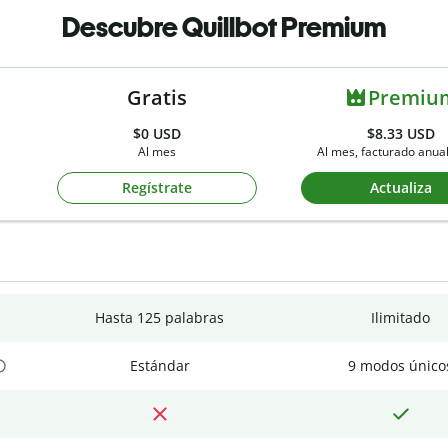
Descubre Quillbot Premium
Gratis
Premiu
$0
USD
$8.33 USD
Al mes
Al mes, facturado anu
Regístrate
Actualiza
Hasta 125 palabras
Ilimitado
Estándar
9 modos único