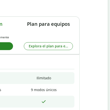
m
Plan para equipos
almente
Explora el plan para equipos
Ilimitado
s
9 modos únicos