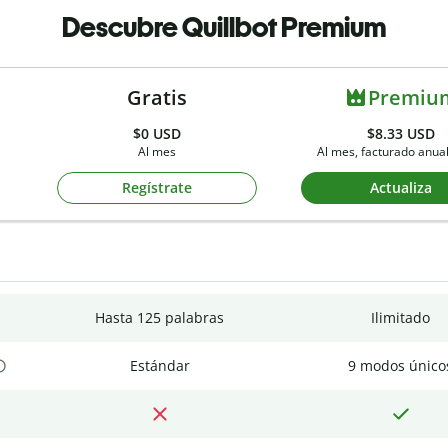
Descubre Quillbot Premium
Gratis
Premiu
$0
USD
$8.33 USD
Al mes
Al mes, facturado anu
Regístrate
Actualiza
Hasta 125 palabras
Ilimitado
Estándar
9 modos único