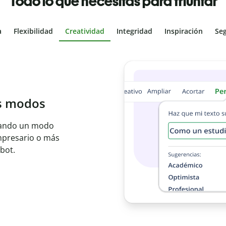
Todo lo que necesitas para triunfar
a
Flexibilidad
Creatividad
Integridad
Inspiración
Se
al
les con el
ajo en segundos e
er idioma.