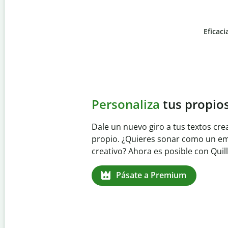
Eficaci
Slide 4 of 6
Evita
el plagio accident
Garantiza textos totalmente origina
detector de plagio. Analiza tu trab
identifica citas omitidas en cualqui
Pásate a Premium