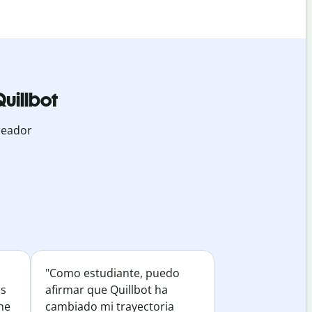
uillbot
reador
"Como estudiante, puedo
os
afirmar que Quillbot ha
he
cambiado mi trayectoria