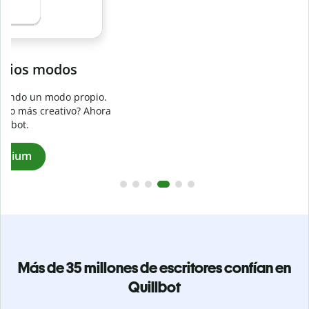
Evita
el plagio accidental
Garantiza textos totalmente originales con el detector de
plagio. Analiza tu trabajo en segundos e identifica citas
a
omitidas en cualquier idioma.
Pásate a Premium
Más de 35 millones de escritores confían en
Quillbot