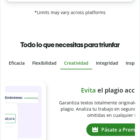
*Limits may vary across platforms
Todo lo que necesitas para triunfar
Eficacia
Flexibilidad
Creatividad
Integridad
Inspir
Slide 4 of 6
e