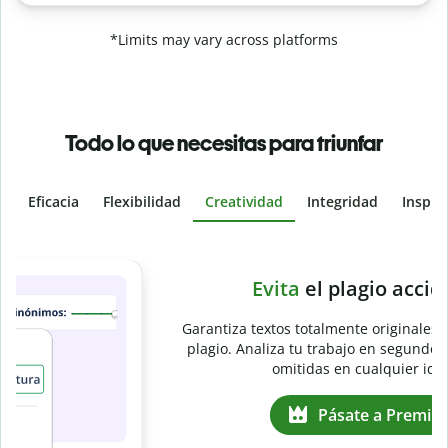
*Limits may vary across platforms
Todo lo que necesitas para triunfar
Eficacia
Flexibilidad
Creatividad
Integridad
Inspir
Slide 4 of 6
e