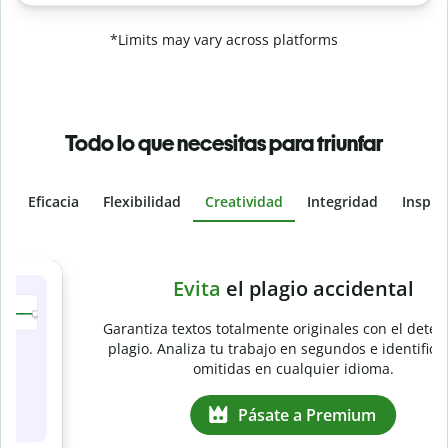
*Limits may vary across platforms
Todo lo que necesitas para triunfar
Eficacia
Flexibilidad
Creatividad
Integridad
Inspir
Slide 4 of 6
e