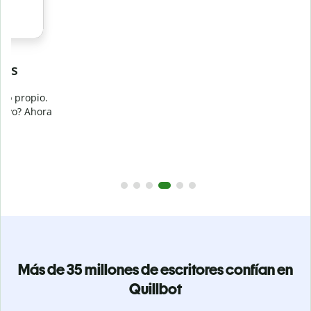
Evita
el plagio accidental
Garantiza textos totalmente originales con el detector de
plagio. Analiza tu trabajo en segundos e identifica citas
a
omitidas en cualquier idioma.
Pásate a Premium
Más de 35 millones de escritores confían en
Quillbot