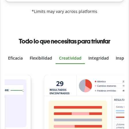
*Limits may vary across platforms
Todo lo que necesitas para triunfar
Eficacia
Flexibilidad
Creatividad
Integridad
Inspir
Slide 4 of 6
e