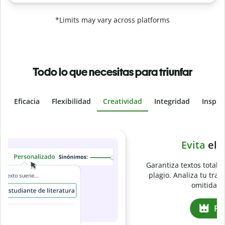
*Limits may vary across platforms
Todo lo que necesitas para triunfar
Eficacia
Flexibilidad
Creatividad
Integridad
Inspir
Slide 4 of 6
e