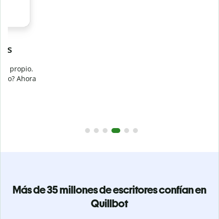
Evita
el plagio accidental
Garantiza textos totalmente originales con el detector de
plagio. Analiza tu trabajo en segundos e identifica citas
a
omitidas en cualquier idioma.
Pásate a Premium
Más de 35 millones de escritores confían en
Quillbot