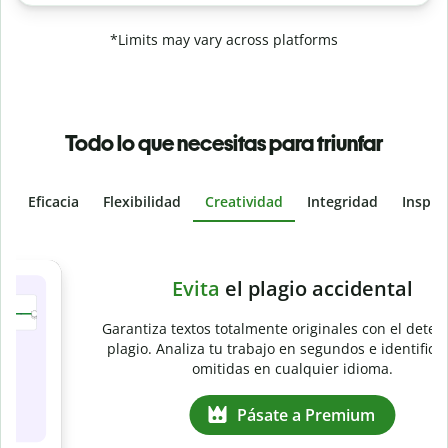
*Limits may vary across platforms
Todo lo que necesitas para triunfar
Eficacia
Flexibilidad
Creatividad
Integridad
Inspir
Slide 4 of 6
e