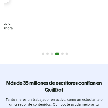
Evita
el plagio accidental
Garantiza textos totalmente originales con el detector de
plagio. Analiza tu trabajo en segundos e identifica citas
a
omitidas en cualquier idioma.
Pásate a Premium
Más de 35 millones de escritores confían en
Quillbot
Tanto si eres un trabajador en activo, como un estudiante o
un creador de contenidos, Quillbot te ayuda mejorar tu