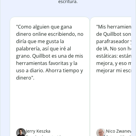
escritura.
"Como alguien que gana
"Mis herramienta
dinero online escribiendo, no
de Quillbot son e
diría que me gusta la
parafraseador y e
palabrería, así que iré al
de IA. No son he
grano. Quillbot es una de mis
estáticas: están 
herramientas favoritas y la
mejora, y eso me
uso a diario. Ahorra tiempo y
mejorar mi escrit
dinero".
Jerry Keszka
Nico Zwanevel