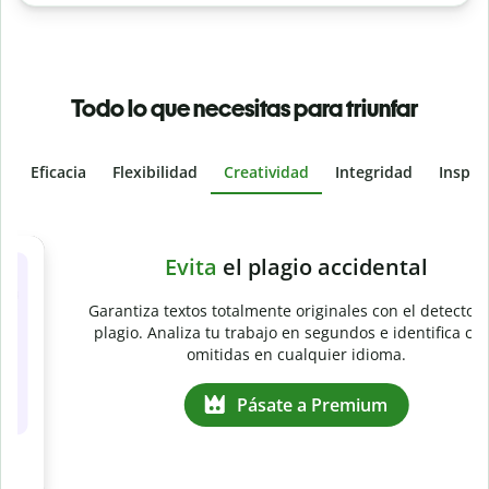
Todo lo que necesitas para triunfar
Eficacia
Flexibilidad
Creatividad
Integridad
Inspir
Slide 4 of 6
e