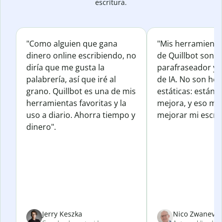
escritura.
"Como alguien que gana
"Mis herramienta
dinero online escribiendo, no
de Quillbot son e
diría que me gusta la
parafraseador y e
palabrería, así que iré al
de IA. No son he
grano. Quillbot es una de mis
estáticas: están 
herramientas favoritas y la
mejora, y eso me
uso a diario. Ahorra tiempo y
mejorar mi escrit
dinero".
Jerry Keszka
Nico Zwanevel