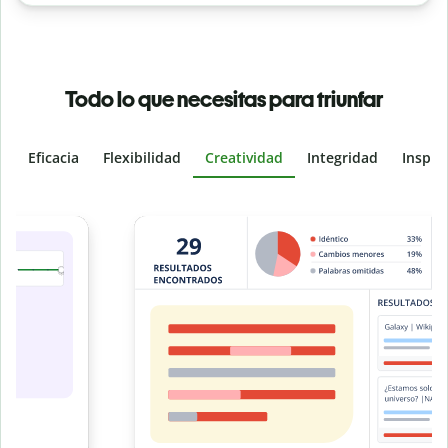
Todo lo que necesitas para triunfar
Eficacia
Flexibilidad
Creatividad
Integridad
Inspir
Slide 4 of 6
e