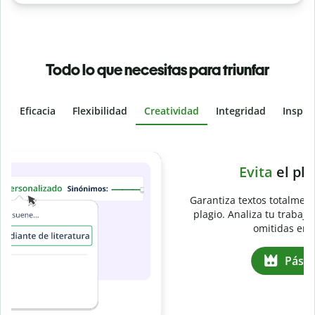
Todo lo que necesitas para triunfar
Eficacia
Flexibilidad
Creatividad
Integridad
Inspir
Slide 4 of 6
e