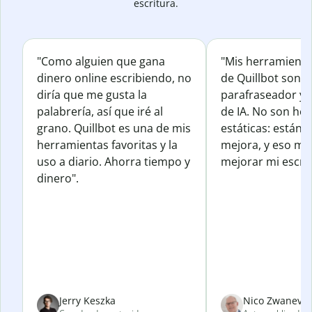
escritura.
"Como alguien que gana
"Mis herramienta
dinero online escribiendo, no
de Quillbot son e
diría que me gusta la
parafraseador y e
palabrería, así que iré al
de IA. No son he
grano. Quillbot es una de mis
estáticas: están 
herramientas favoritas y la
mejora, y eso me
uso a diario. Ahorra tiempo y
mejorar mi escrit
dinero".
Jerry Keszka
Nico Zwanevel