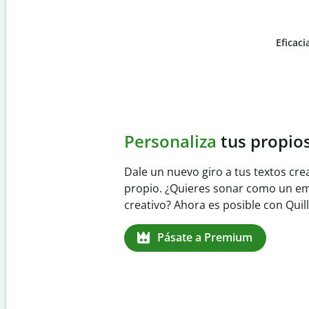
Eficaci
Slide 4 of 6
Evita
el plagio accident
Garantiza textos totalmente origina
detector de plagio. Analiza tu trab
identifica citas omitidas en cualqui
Pásate a Premium