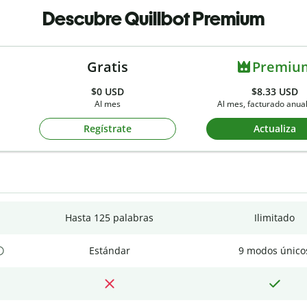
Descubre Quillbot Premium
Gratis
Premiu
$0
USD
$8.33 USD
Al mes
Al mes, facturado anu
Regístrate
Actualiza
Hasta 125 palabras
Ilimitado
Estándar
9 modos único