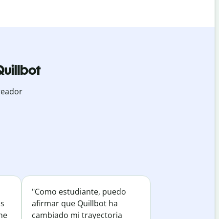
uillbot
reador
"Como estudiante, puedo
os
afirmar que Quillbot ha
he
cambiado mi trayectoria