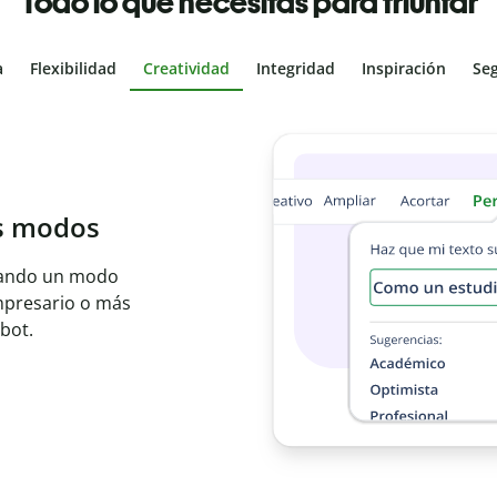
Todo lo que necesitas para triunfar
a
Flexibilidad
Creatividad
Integridad
Inspiración
Se
al
les con el
ajo en segundos e
er idioma.