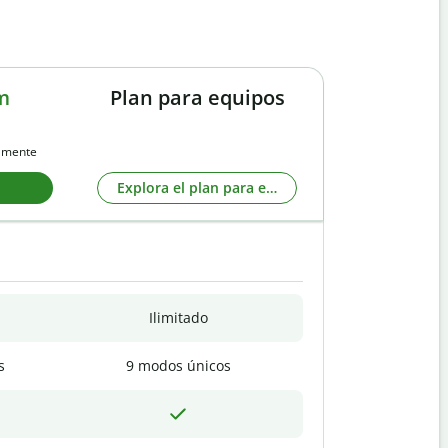
m
Plan para equipos
almente
Explora el plan para equipos
Ilimitado
s
9 modos únicos