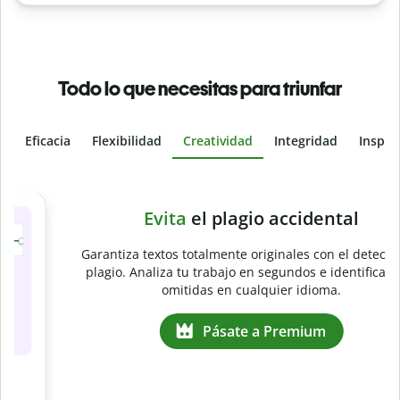
Todo lo que necesitas para triunfar
Eficacia
Flexibilidad
Creatividad
Integridad
Inspir
Slide 4 of 6
Evita
el plagio accidental
Garantiza textos totalmente originales con el detector de
plagio. Analiza tu trabajo en segundos e identifica citas
e
omitidas en cualquier idioma.
Pásate a Premium