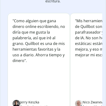
escritura.
"Como alguien que gana
"Mis herramienta
dinero online escribiendo, no
de Quillbot son e
diría que me gusta la
parafraseador y e
palabrería, así que iré al
de IA. No son he
grano. Quillbot es una de mis
estáticas: están 
herramientas favoritas y la
mejora, y eso me
uso a diario. Ahorra tiempo y
mejorar mi escrit
dinero".
Jerry Keszka
Nico Zwanevel