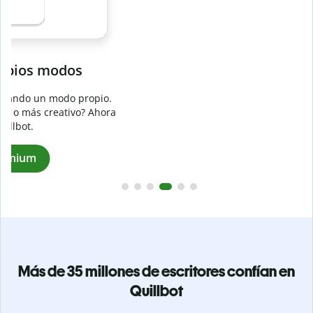
Evita
el plagio accidental
Garantiza textos totalmente originales con el detector de
plagio. Analiza tu trabajo en segundos e identifica citas
a
omitidas en cualquier idioma.
Pásate a Premium
Más de 35 millones de escritores confían en
Quillbot