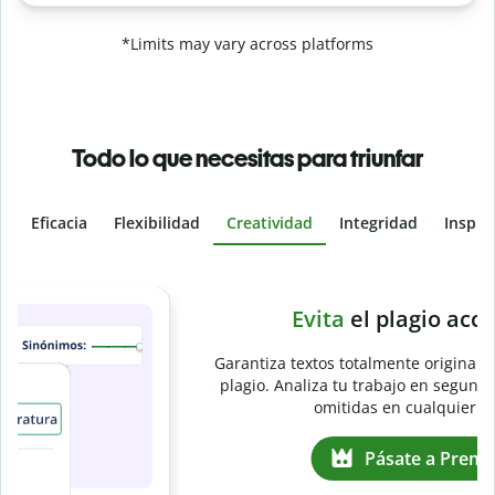
*Limits may vary across platforms
Todo lo que necesitas para triunfar
Eficacia
Flexibilidad
Creatividad
Integridad
Inspir
Slide 4 of 6
e