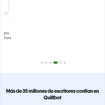
Evita
el plagio accidental
Garantiza textos totalmente originales con el detector de
plagio. Analiza tu trabajo en segundos e identifica citas
a
omitidas en cualquier idioma.
Pásate a Premium
Más de 35 millones de escritores confían en
Quillbot