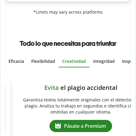
*Limits may vary across platforms
Todo lo que necesitas para triunfar
Eficacia
Flexibilidad
Creatividad
Integridad
Inspir
Slide 4 of 6
e