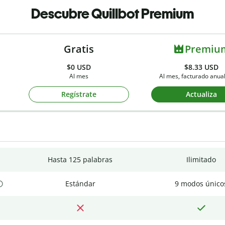
Descubre Quillbot Premium
Gratis
Premiu
$0
USD
$8.33 USD
Al mes
Al mes, facturado anu
Regístrate
Actualiza
Hasta 125 palabras
Ilimitado
Estándar
9 modos único