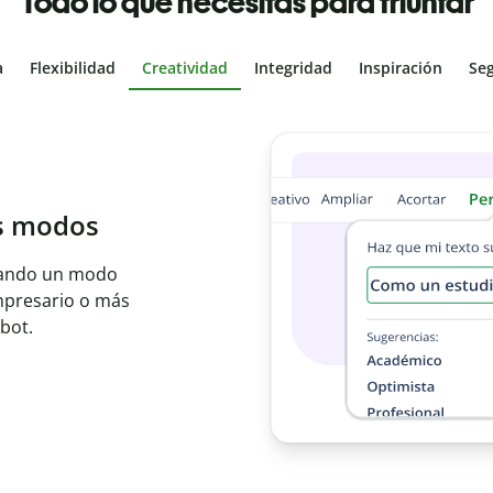
Todo lo que necesitas para triunfar
a
Flexibilidad
Creatividad
Integridad
Inspiración
Se
al
les con el
ajo en segundos e
er idioma.