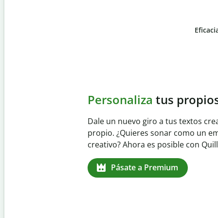
Eficaci
Slide 4 of 6
Evita
el plagio accident
Garantiza textos totalmente origina
detector de plagio. Analiza tu trab
identifica citas omitidas en cualqui
Pásate a Premium