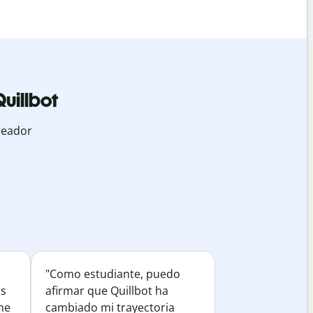
uillbot
reador
"Como estudiante, puedo
os
afirmar que Quillbot ha
he
cambiado mi trayectoria