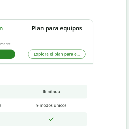
m
Plan para equipos
almente
Explora el plan para equipos
Ilimitado
s
9 modos únicos