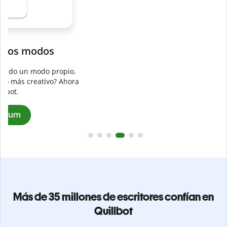
Evita
el plagio accidental
Garantiza textos totalmente originales con el detector de
plagio. Analiza tu trabajo en segundos e identifica citas
a
omitidas en cualquier idioma.
Pásate a Premium
Más de 35 millones de escritores confían en
Quillbot