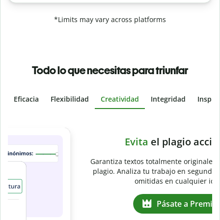
*Limits may vary across platforms
Todo lo que necesitas para triunfar
Eficacia
Flexibilidad
Creatividad
Integridad
Inspir
Slide 4 of 6
e