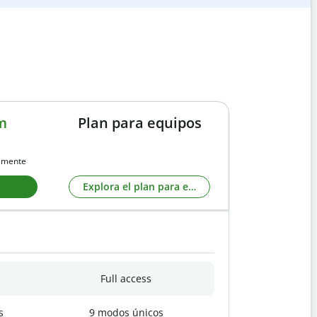
m
Plan para equipos
almente
Explora el plan para equipos
Full access
s
9 modos únicos