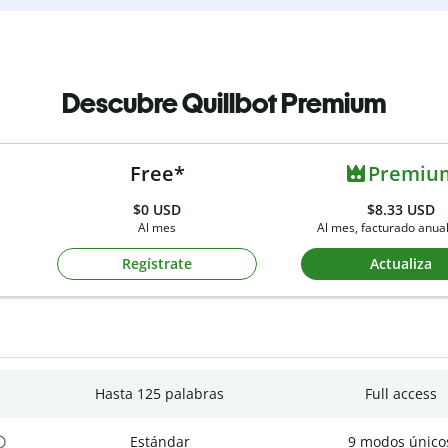
Descubre Quillbot Premium
Free*
Premiu
$0
USD
$8.33 USD
Al mes
Al mes, facturado anu
Regístrate
Actualiza
Hasta 125 palabras
Full access
Estándar
9 modos único