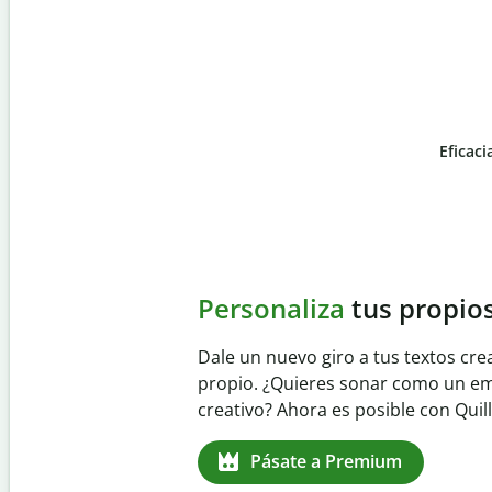
Eficaci
Slide 4 of 6
Evita
el plagio accident
Garantiza textos totalmente origina
detector de plagio. Analiza tu trab
identifica citas omitidas en cualqui
Pásate a Premium