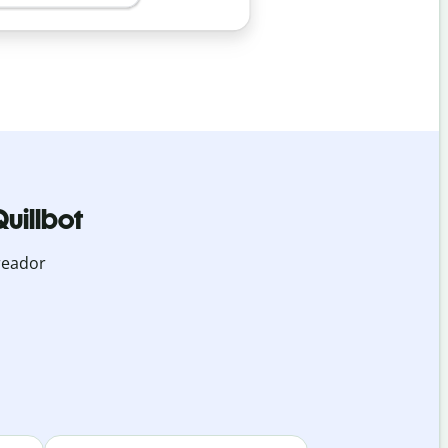
uillbot
reador