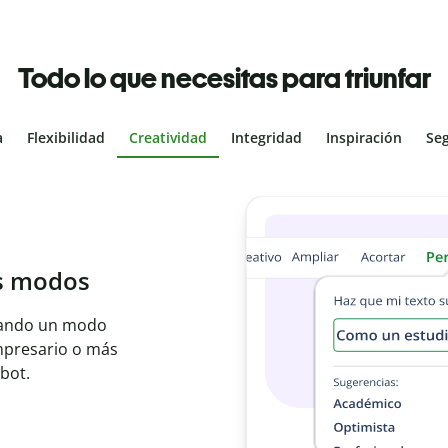
Todo lo que necesitas para triunfar
a
Flexibilidad
Creatividad
Integridad
Inspiración
Se
al
les con el
ajo en segundos e
er idioma.