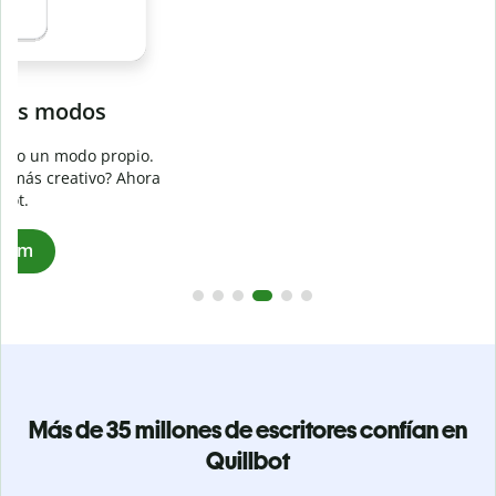
Evita
el plagio accidental
Garantiza textos totalmente originales con el detector de
plagio. Analiza tu trabajo en segundos e identifica citas
a
omitidas en cualquier idioma.
Pásate a Premium
Más de 35 millones de escritores confían en
Quillbot