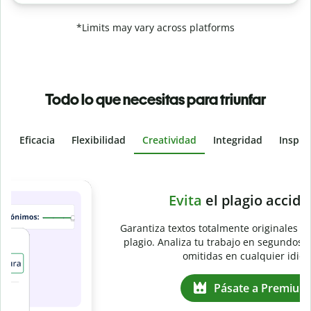
*Limits may vary across platforms
Todo lo que necesitas para triunfar
Eficacia
Flexibilidad
Creatividad
Integridad
Inspir
Slide 4 of 6
e