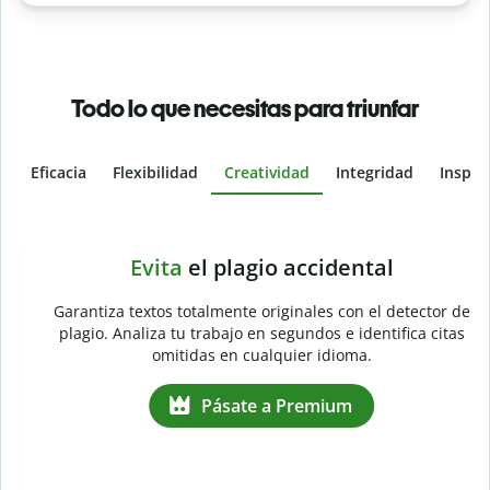
Todo lo que necesitas para triunfar
Eficacia
Flexibilidad
Creatividad
Integridad
Inspir
Slide 4 of 6
e