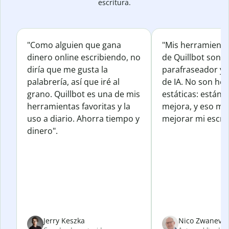
escritura.
"Como alguien que gana
"Mis herramienta
dinero online escribiendo, no
de Quillbot son e
diría que me gusta la
parafraseador y e
palabrería, así que iré al
de IA. No son he
grano. Quillbot es una de mis
estáticas: están 
herramientas favoritas y la
mejora, y eso me
uso a diario. Ahorra tiempo y
mejorar mi escrit
dinero".
Jerry Keszka
Nico Zwanevel