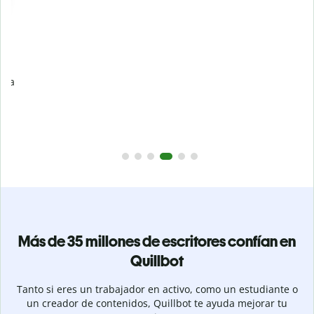
Evita
el plagio accidental
Garantiza textos totalmente originales con el detector de
plagio. Analiza tu trabajo en segundos e identifica citas
a
omitidas en cualquier idioma.
Pásate a Premium
Más de 35 millones de escritores confían en
Quillbot
Tanto si eres un trabajador en activo, como un estudiante o
un creador de contenidos, Quillbot te ayuda mejorar tu