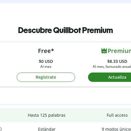
Descubre Quillbot Premium
Free*
Premiu
$0
USD
$8.33 USD
Al mes
Al mes, facturado anu
Regístrate
Actualiza
Hasta 125 palabras
Full access
Estándar
9 modos único