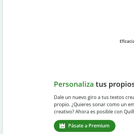
Eficaci
Slide 4 of 6
Evita
el plagio accident
Garantiza textos totalmente origina
detector de plagio. Analiza tu trab
identifica citas omitidas en cualqui
Pásate a Premium