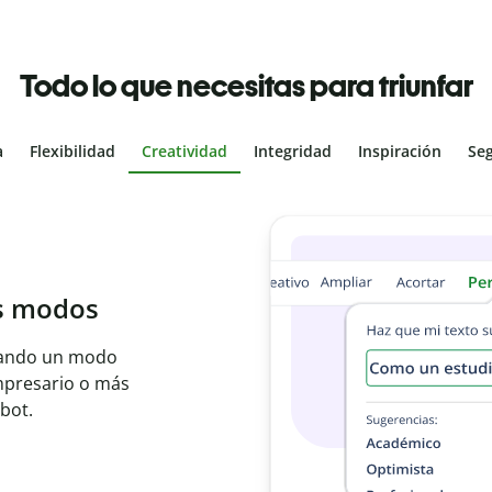
Todo lo que necesitas para triunfar
a
Flexibilidad
Creatividad
Integridad
Inspiración
Se
al
les con el
ajo en segundos e
er idioma.