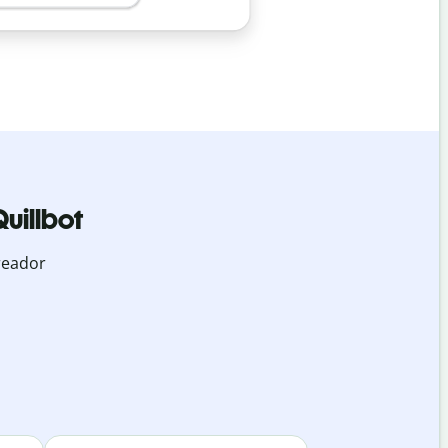
uillbot
reador