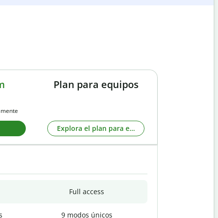
m
Plan para equipos
almente
Explora el plan para equipos
Full access
s
9 modos únicos