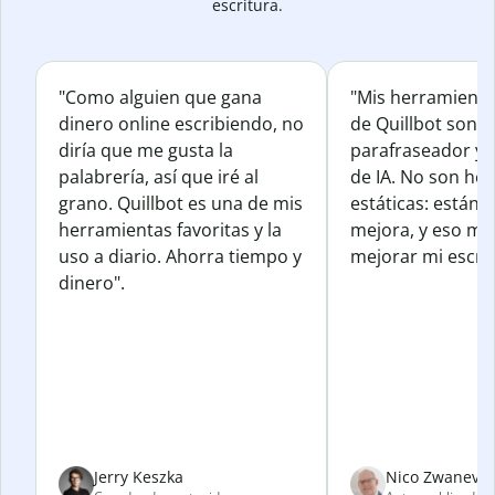
escritura.
"Como alguien que gana
"Mis herramienta
dinero online escribiendo, no
de Quillbot son e
diría que me gusta la
parafraseador y e
palabrería, así que iré al
de IA. No son he
grano. Quillbot es una de mis
estáticas: están 
herramientas favoritas y la
mejora, y eso me
uso a diario. Ahorra tiempo y
mejorar mi escrit
dinero".
Jerry Keszka
Nico Zwanevel