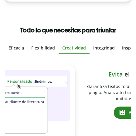
Todo lo que necesitas para triunfar
Eficacia
Flexibilidad
Creatividad
Integridad
Inspir
Slide 4 of 6
e