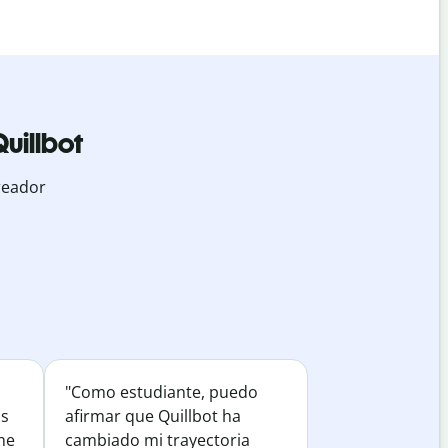
uillbot
reador
"Como estudiante, puedo
os
afirmar que Quillbot ha
he
cambiado mi trayectoria