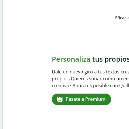
Eficaci
Slide 4 of 6
Evita
el plagio accident
Garantiza textos totalmente origina
detector de plagio. Analiza tu trab
identifica citas omitidas en cualqui
Pásate a Premium