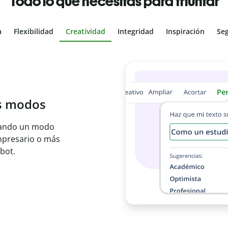
Todo lo que necesitas para triunfar
a
Flexibilidad
Creatividad
Integridad
Inspiración
Se
al
les con el
ajo en segundos e
er idioma.