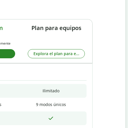
m
Plan para equipos
almente
Explora el plan para equipos
Ilimitado
s
9 modos únicos