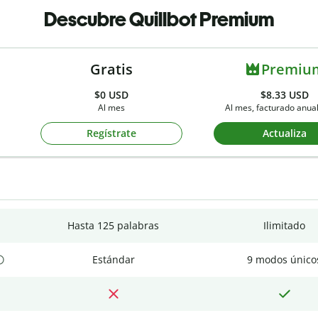
Descubre Quillbot Premium
Gratis
Premiu
$0
USD
$8.33 USD
Al mes
Al mes, facturado anu
Regístrate
Actualiza
Hasta 125 palabras
Ilimitado
Estándar
9 modos único