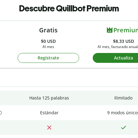
Descubre Quillbot Premium
Gratis
Premiu
$0
USD
$8.33 USD
Al mes
Al mes, facturado anu
Regístrate
Actualiza
Hasta 125 palabras
Ilimitado
Estándar
9 modos único