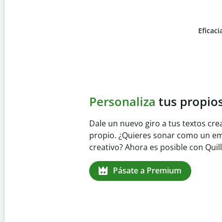
Eficaci
Slide 4 of 6
Evita
el plagio accident
Garantiza textos totalmente origina
detector de plagio. Analiza tu trab
identifica citas omitidas en cualqui
Pásate a Premium