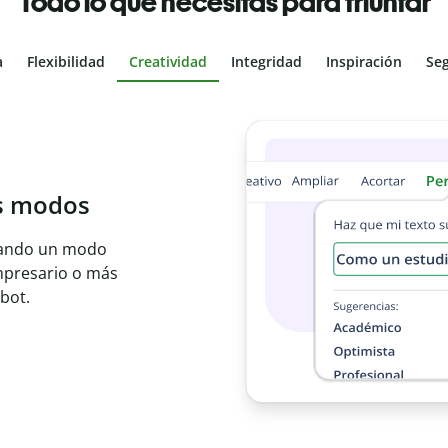
Todo lo que necesitas para triunfar
a
Flexibilidad
Creatividad
Integridad
Inspiración
Se
al
les con el
ajo en segundos e
er idioma.