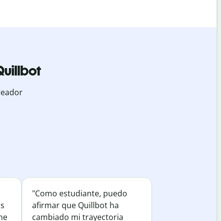
uillbot
reador
"Como estudiante, puedo
os
afirmar que Quillbot ha
he
cambiado mi trayectoria