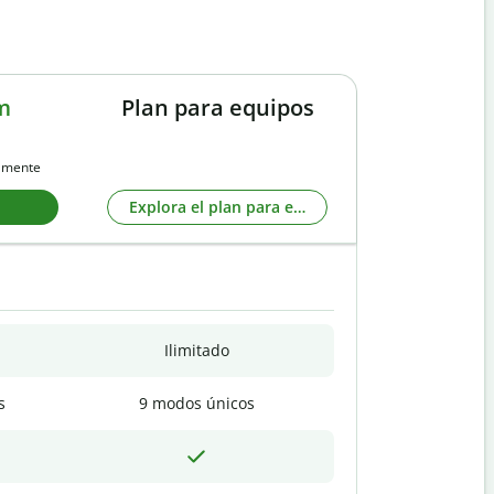
m
Plan para equipos
almente
Explora el plan para equipos
Ilimitado
s
9 modos únicos