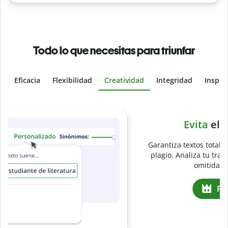
Todo lo que necesitas para triunfar
Eficacia
Flexibilidad
Creatividad
Integridad
Inspir
Slide 4 of 6
e