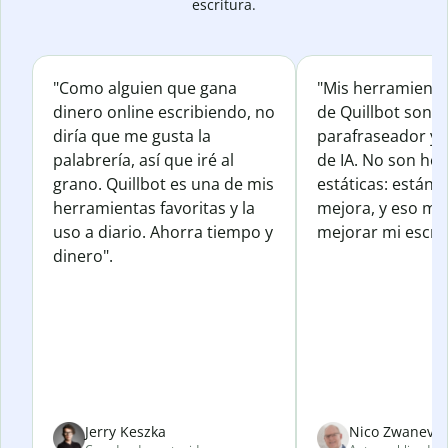
escritura.
"Como alguien que gana
"Mis herramienta
dinero online escribiendo, no
de Quillbot son e
diría que me gusta la
parafraseador y e
palabrería, así que iré al
de IA. No son he
grano. Quillbot es una de mis
estáticas: están 
herramientas favoritas y la
mejora, y eso me
uso a diario. Ahorra tiempo y
mejorar mi escrit
dinero".
Jerry Keszka
Nico Zwanevel