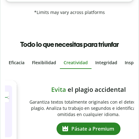
*Limits may vary across platforms
Todo lo que necesitas para triunfar
Eficacia
Flexibilidad
Creatividad
Integridad
Inspir
Slide 4 of 6
e