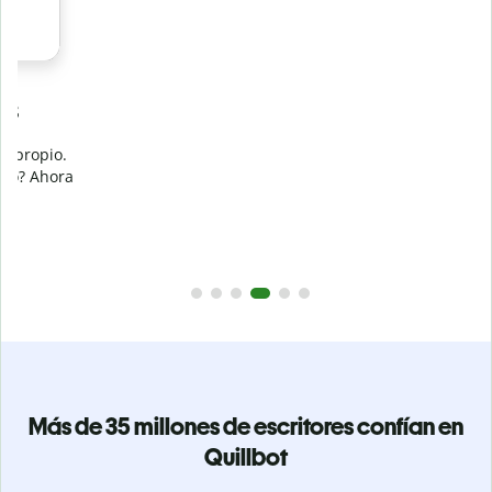
Evita
el plagio accidental
Garantiza textos totalmente originales con el detector de
plagio. Analiza tu trabajo en segundos e identifica citas
a
omitidas en cualquier idioma.
Pásate a Premium
Más de 35 millones de escritores confían en
Quillbot