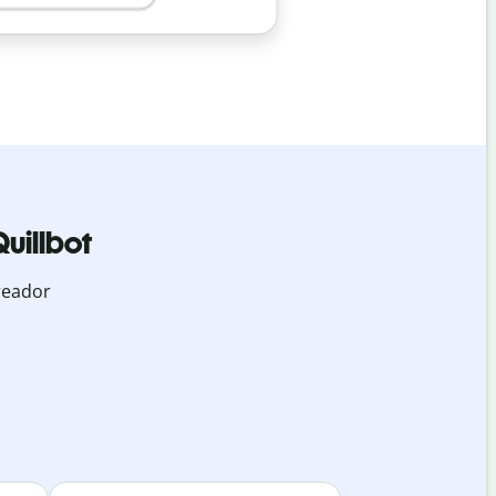
uillbot
reador