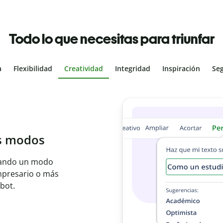
Todo lo que necesitas para triunfar
a
Flexibilidad
Creatividad
Integridad
Inspiración
Se
al
les con el
ajo en segundos e
er idioma.