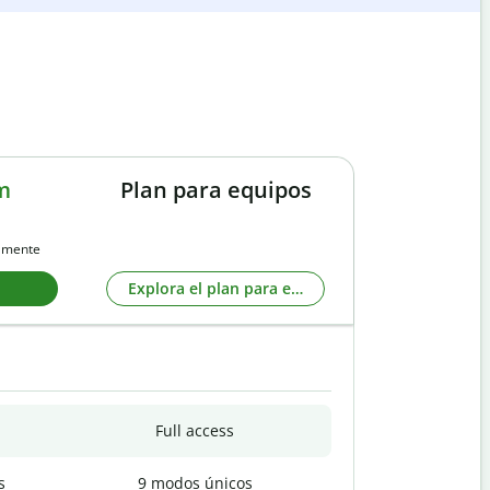
m
Plan para equipos
almente
Explora el plan para equipos
Full access
s
9 modos únicos