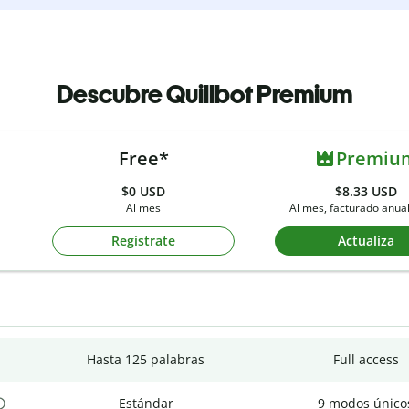
Descubre Quillbot Premium
Free*
Premiu
$0
USD
$8.33 USD
Al mes
Al mes, facturado anu
Regístrate
Actualiza
Hasta 125 palabras
Full access
Estándar
9 modos único