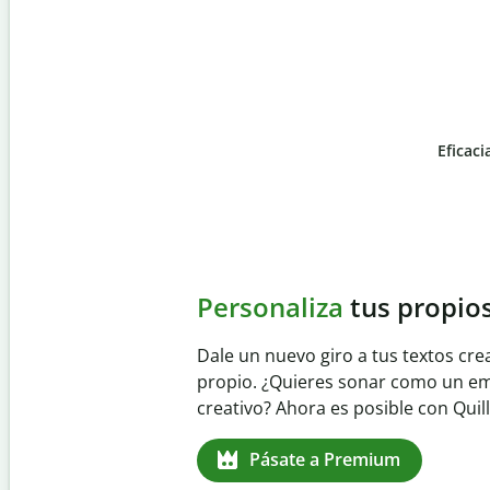
Eficaci
Slide 4 of 6
Evita
el plagio accident
Garantiza textos totalmente origina
detector de plagio. Analiza tu trab
identifica citas omitidas en cualqui
Pásate a Premium