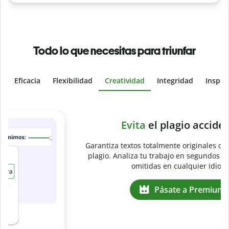
Todo lo que necesitas para triunfar
Eficacia
Flexibilidad
Creatividad
Integridad
Inspir
Slide 4 of 6
e