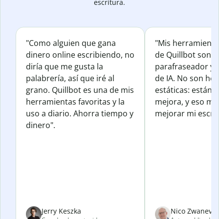
escritura.
"Como alguien que gana
"Mis herramienta
dinero online escribiendo, no
de Quillbot son e
diría que me gusta la
parafraseador y e
palabrería, así que iré al
de IA. No son he
grano. Quillbot es una de mis
estáticas: están 
herramientas favoritas y la
mejora, y eso me
uso a diario. Ahorra tiempo y
mejorar mi escrit
dinero".
Jerry Keszka
Nico Zwanevel