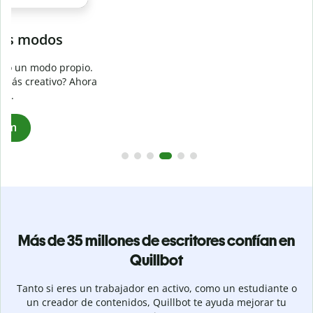
Evita
el plagio accidental
Garantiza textos totalmente originales con el detector de
plagio. Analiza tu trabajo en segundos e identifica citas
a
omitidas en cualquier idioma.
Pásate a Premium
Más de 35 millones de escritores confían en
Quillbot
Tanto si eres un trabajador en activo, como un estudiante o
un creador de contenidos, Quillbot te ayuda mejorar tu