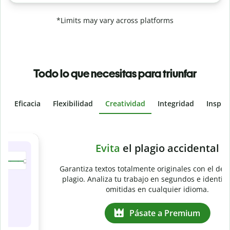
*Limits may vary across platforms
Todo lo que necesitas para triunfar
Eficacia
Flexibilidad
Creatividad
Integridad
Inspir
Slide 4 of 6
e