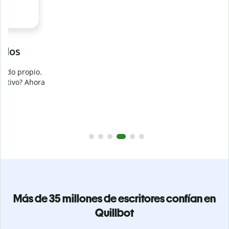
Evita
el plagio accidental
Garantiza textos totalmente originales con el detector de
plagio. Analiza tu trabajo en segundos e identifica citas
a
omitidas en cualquier idioma.
Pásate a Premium
Más de 35 millones de escritores confían en
Quillbot