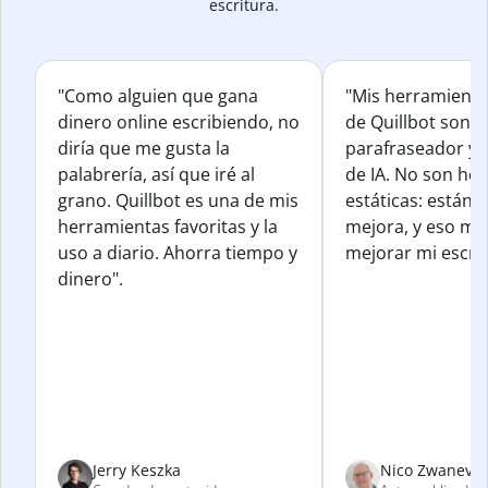
escritura.
"Como alguien que gana
"Mis herramienta
dinero online escribiendo, no
de Quillbot son e
diría que me gusta la
parafraseador y e
palabrería, así que iré al
de IA. No son he
grano. Quillbot es una de mis
estáticas: están 
herramientas favoritas y la
mejora, y eso me
uso a diario. Ahorra tiempo y
mejorar mi escrit
dinero".
Jerry Keszka
Nico Zwanevel