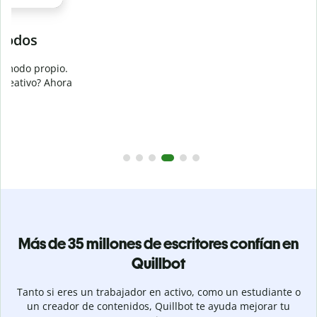
Evita
el plagio accidental
Garantiza textos totalmente originales con el detector de
plagio. Analiza tu trabajo en segundos e identifica citas
a
omitidas en cualquier idioma.
Pásate a Premium
Más de 35 millones de escritores confían en
Quillbot
Tanto si eres un trabajador en activo, como un estudiante o
un creador de contenidos, Quillbot te ayuda mejorar tu