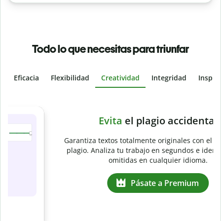
Todo lo que necesitas para triunfar
Eficacia
Flexibilidad
Creatividad
Integridad
Inspir
Slide 4 of 6
e