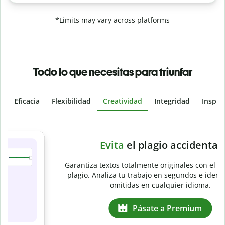
*Limits may vary across platforms
Todo lo que necesitas para triunfar
Eficacia
Flexibilidad
Creatividad
Integridad
Inspir
Slide 4 of 6
e