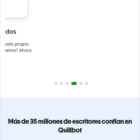
Evita
el plagio accidental
Garantiza textos totalmente originales con el detector de
plagio. Analiza tu trabajo en segundos e identifica citas
a
omitidas en cualquier idioma.
Pásate a Premium
Más de 35 millones de escritores confían en
Quillbot