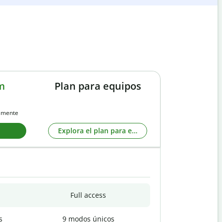
m
Plan para equipos
almente
Explora el plan para equipos
Full access
s
9 modos únicos