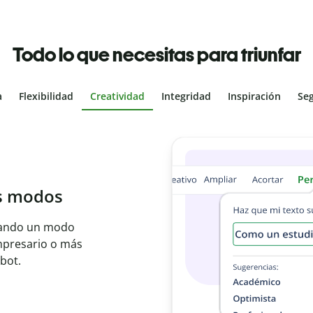
Todo lo que necesitas para triunfar
a
Flexibilidad
Creatividad
Integridad
Inspiración
Se
al
les con el
ajo en segundos e
er idioma.