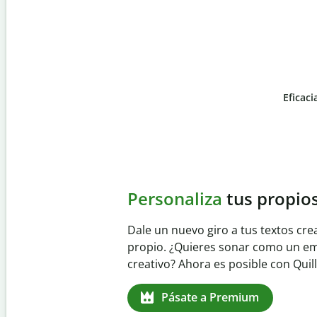
Eficaci
Slide 4 of 6
Evita
el plagio accident
Garantiza textos totalmente origina
detector de plagio. Analiza tu trab
identifica citas omitidas en cualqui
Pásate a Premium