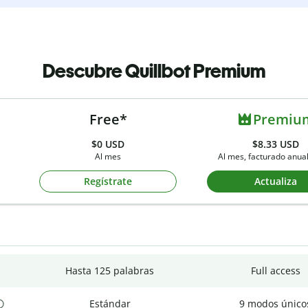
Descubre Quillbot Premium
Free*
Premiu
$0
USD
$8.33 USD
Al mes
Al mes, facturado anu
Regístrate
Actualiza
Hasta 125 palabras
Full access
Estándar
9 modos único