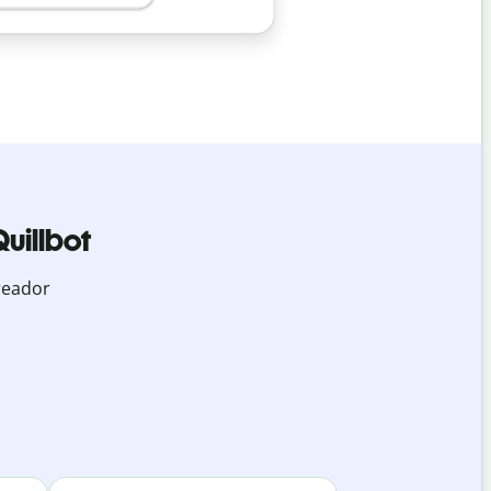
uillbot
reador