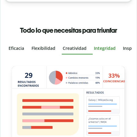
Todo lo que necesitas para triunfar
Eficacia
Flexibilidad
Creatividad
Integridad
Inspir
Slide 4 of 6
e