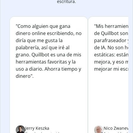
escritura.
"Como alguien que gana
"Mis herramienta
dinero online escribiendo, no
de Quillbot son e
diría que me gusta la
parafraseador y e
palabrería, así que iré al
de IA. No son he
grano. Quillbot es una de mis
estáticas: están 
herramientas favoritas y la
mejora, y eso me
uso a diario. Ahorra tiempo y
mejorar mi escrit
dinero".
Jerry Keszka
Nico Zwanevel