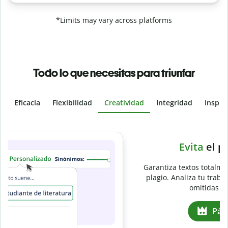
*Limits may vary across platforms
Todo lo que necesitas para triunfar
Eficacia
Flexibilidad
Creatividad
Integridad
Inspir
Slide 4 of 6
e