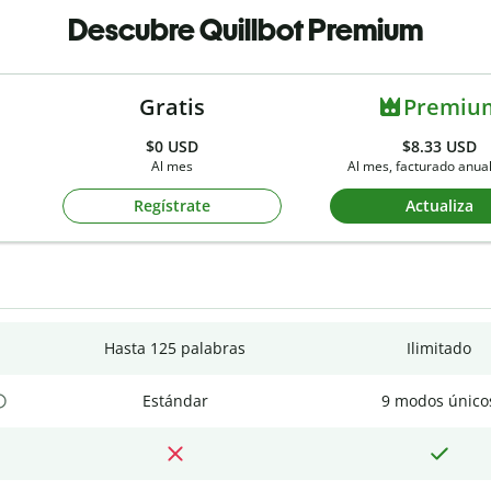
Descubre Quillbot Premium
Gratis
Premiu
$0
USD
$8.33 USD
Al mes
Al mes, facturado anu
Regístrate
Actualiza
Hasta 125 palabras
Ilimitado
Estándar
9 modos único