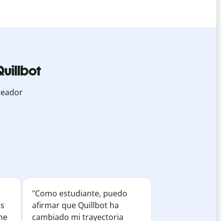
uillbot
reador
"Como estudiante, puedo
os
afirmar que Quillbot ha
he
cambiado mi trayectoria