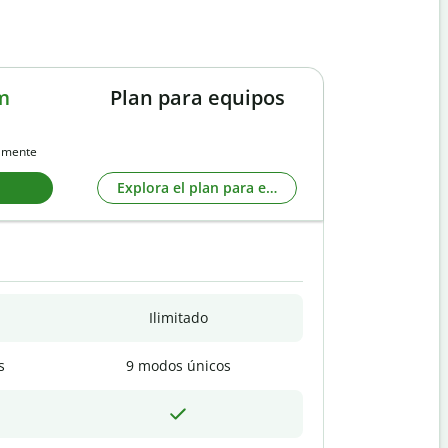
m
Plan para equipos
almente
Explora el plan para equipos
Ilimitado
s
9 modos únicos