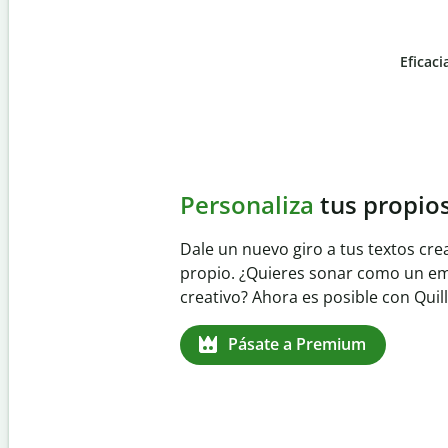
Eficaci
Slide 4 of 6
Evita
el plagio accident
Garantiza textos totalmente origina
detector de plagio. Analiza tu trab
identifica citas omitidas en cualqui
Pásate a Premium