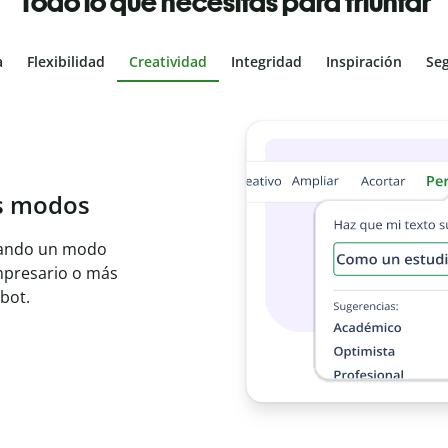
Todo lo que necesitas para triunfar
a
Flexibilidad
Creatividad
Integridad
Inspiración
Se
al
les con el
ajo en segundos e
er idioma.