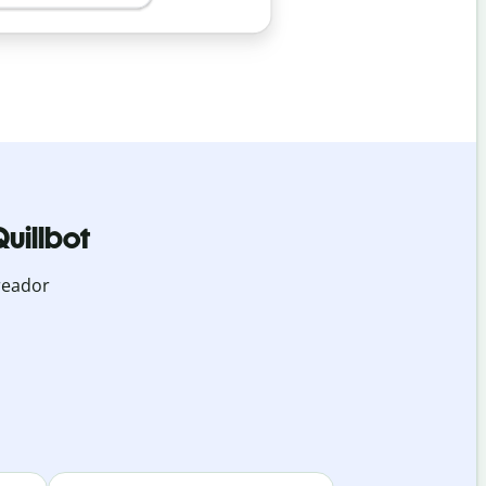
uillbot
reador