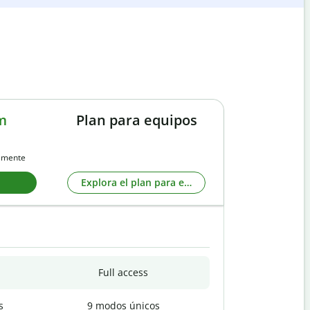
m
Plan para equipos
almente
Explora el plan para equipos
Full access
s
9 modos únicos