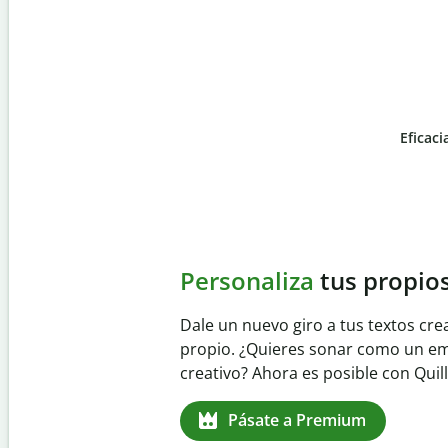
Eficaci
Slide 4 of 6
Evita
el plagio accident
Garantiza textos totalmente origina
detector de plagio. Analiza tu trab
identifica citas omitidas en cualqui
Pásate a Premium