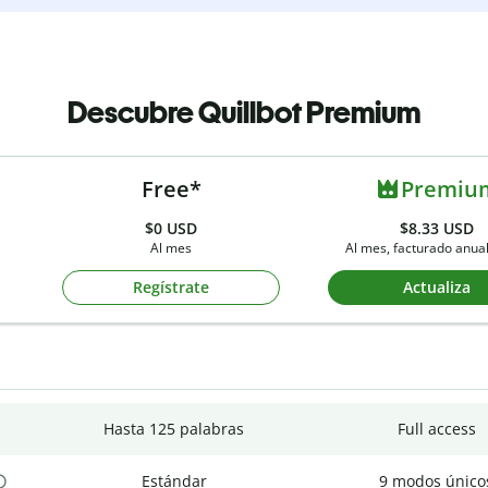
Descubre Quillbot Premium
Free*
Premiu
$0
USD
$8.33 USD
Al mes
Al mes, facturado anu
Regístrate
Actualiza
Hasta 125 palabras
Full access
Estándar
9 modos único