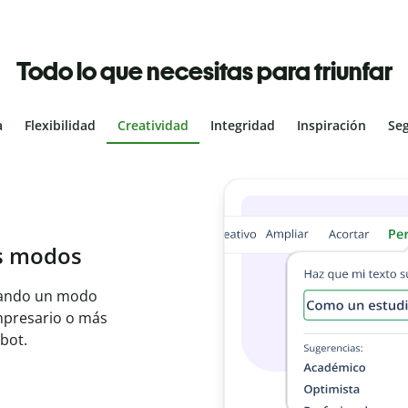
Todo lo que necesitas para triunfar
a
Flexibilidad
Creatividad
Integridad
Inspiración
Se
al
les con el
ajo en segundos e
er idioma.