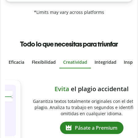
*Limits may vary across platforms
Todo lo que necesitas para triunfar
Eficacia
Flexibilidad
Creatividad
Integridad
Inspir
Slide 4 of 6
e