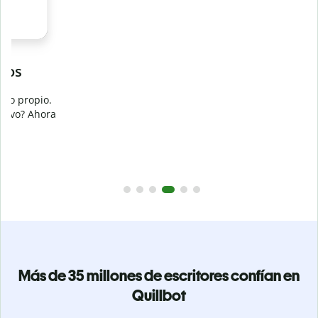
Evita
el plagio accidental
Garantiza textos totalmente originales con el detector de
plagio. Analiza tu trabajo en segundos e identifica citas
a
omitidas en cualquier idioma.
Pásate a Premium
Más de 35 millones de escritores confían en
Quillbot