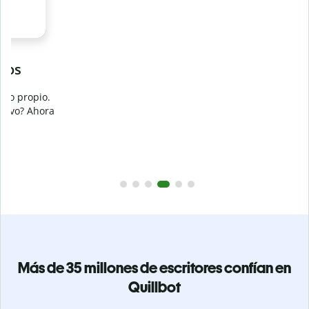
Evita
el plagio accidental
Garantiza textos totalmente originales con el detector de
plagio. Analiza tu trabajo en segundos e identifica citas
a
omitidas en cualquier idioma.
Pásate a Premium
Más de 35 millones de escritores confían en
Quillbot