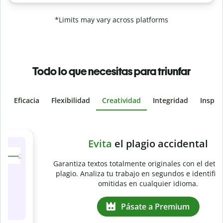
*Limits may vary across platforms
Todo lo que necesitas para triunfar
Eficacia
Flexibilidad
Creatividad
Integridad
Inspir
Slide 4 of 6
e