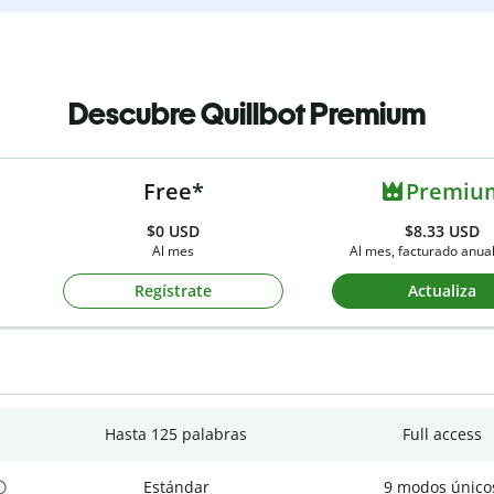
Descubre Quillbot Premium
Free*
Premiu
$0
USD
$8.33 USD
Al mes
Al mes, facturado anu
Regístrate
Actualiza
Hasta 125 palabras
Full access
Estándar
9 modos único