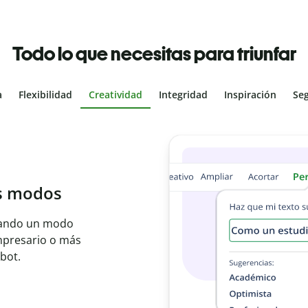
Todo lo que necesitas para triunfar
a
Flexibilidad
Creatividad
Integridad
Inspiración
Se
al
les con el
ajo en segundos e
er idioma.