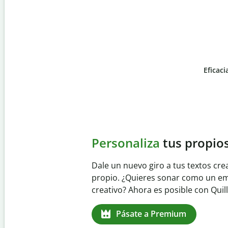
Eficaci
Slide 4 of 6
Evita
el plagio accident
Garantiza textos totalmente origina
detector de plagio. Analiza tu trab
identifica citas omitidas en cualqui
Pásate a Premium