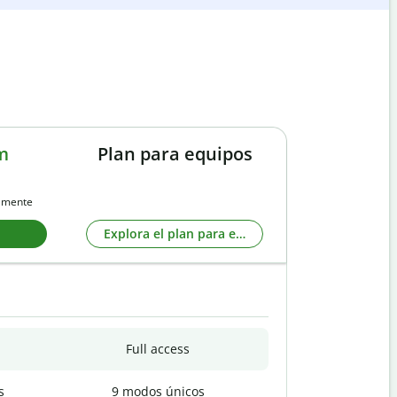
m
Plan para equipos
almente
Explora el plan para equipos
Full access
s
9 modos únicos