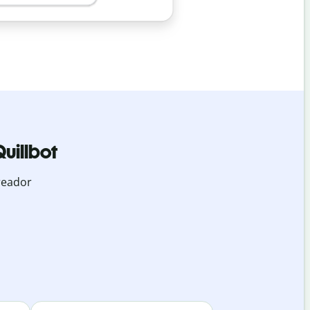
uillbot
reador