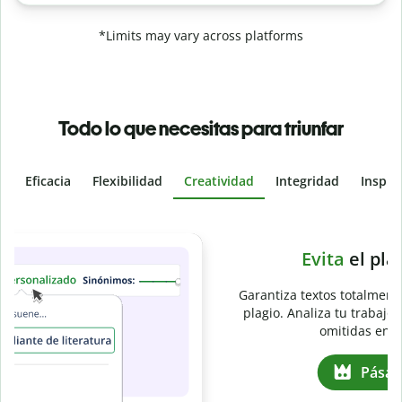
*Limits may vary across platforms
Todo lo que necesitas para triunfar
Eficacia
Flexibilidad
Creatividad
Integridad
Inspir
Slide 4 of 6
e