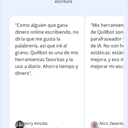
escritura.
"Como alguien que gana
"Mis herramienta
dinero online escribiendo, no
de Quillbot son e
diría que me gusta la
parafraseador y e
palabrería, así que iré al
de IA. No son he
grano. Quillbot es una de mis
estáticas: están 
herramientas favoritas y la
mejora, y eso me
uso a diario. Ahorra tiempo y
mejorar mi escrit
dinero".
Jerry Keszka
Nico Zwanevel