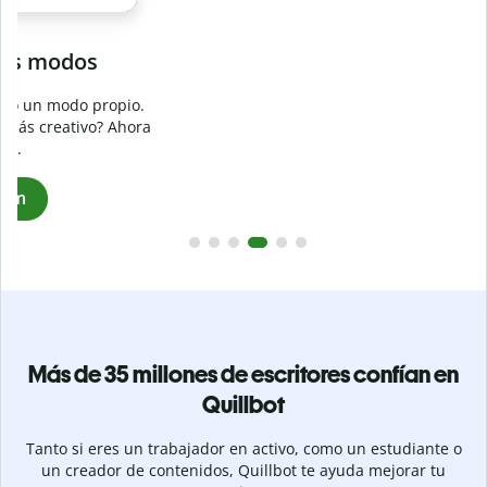
Evita
el plagio accidental
Garantiza textos totalmente originales con el detector de
plagio. Analiza tu trabajo en segundos e identifica citas
a
omitidas en cualquier idioma.
Pásate a Premium
Más de 35 millones de escritores confían en
Quillbot
Tanto si eres un trabajador en activo, como un estudiante o
un creador de contenidos, Quillbot te ayuda mejorar tu