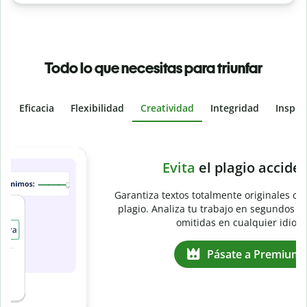
Todo lo que necesitas para triunfar
Eficacia
Flexibilidad
Creatividad
Integridad
Inspir
Slide 4 of 6
e