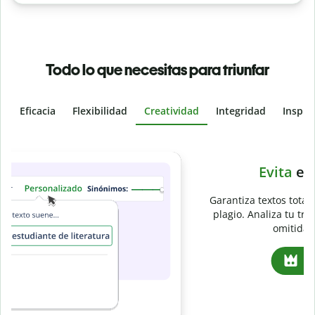
Todo lo que necesitas para triunfar
Eficacia
Flexibilidad
Creatividad
Integridad
Inspir
Slide 4 of 6
e