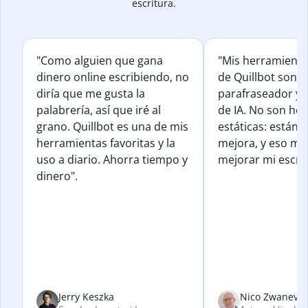
escritura.
"Como alguien que gana
"Mis herramienta
dinero online escribiendo, no
de Quillbot son e
diría que me gusta la
parafraseador y e
palabrería, así que iré al
de IA. No son he
grano. Quillbot es una de mis
estáticas: están 
herramientas favoritas y la
mejora, y eso me
uso a diario. Ahorra tiempo y
mejorar mi escrit
dinero".
Jerry Keszka
Nico Zwanevel