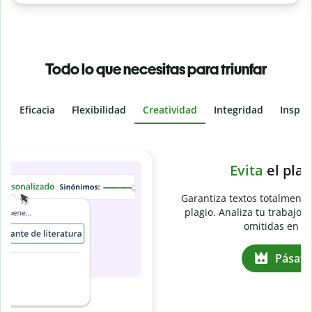
Todo lo que necesitas para triunfar
Eficacia
Flexibilidad
Creatividad
Integridad
Inspir
Slide 4 of 6
e