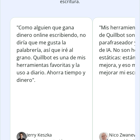
escritura.
"Como alguien que gana
"Mis herramienta
dinero online escribiendo, no
de Quillbot son e
diría que me gusta la
parafraseador y e
palabrería, así que iré al
de IA. No son he
grano. Quillbot es una de mis
estáticas: están 
herramientas favoritas y la
mejora, y eso me
uso a diario. Ahorra tiempo y
mejorar mi escrit
dinero".
Jerry Keszka
Nico Zwanevel